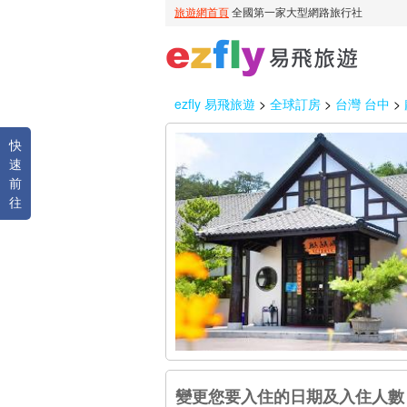
ezfly 易飛旅遊
>
全球訂房
>
台灣 台中
>
快
速
前
往
變更您要入住的日期及入住人數