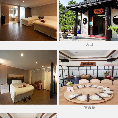
入口
宴會廳