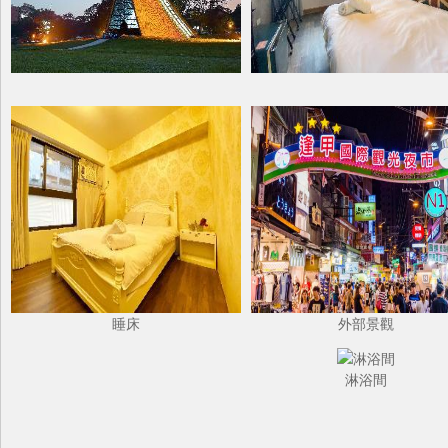
睡床
外部景觀
淋浴間