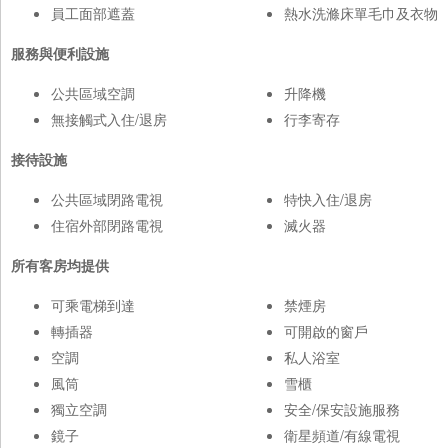
員工面部遮蓋
熱水洗滌床單毛巾及衣物
服務與便利設施
公共區域空調
升降機
無接觸式入住/退房
行李寄存
接待設施
公共區域閉路電視
特快入住/退房
住宿外部閉路電視
滅火器
所有客房均提供
可乘電梯到達
禁煙房
轉插器
可開啟的窗戶
空調
私人浴室
風筒
雪櫃
獨立空調
安全/保安設施服務
鏡子
衛星頻道/有線電視