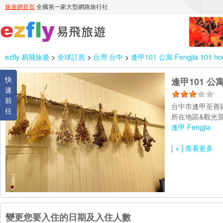
ezfly 易飛旅遊
>
全球訂房
>
台灣 台中
>
逢甲101 公寓 Fengjia 101 hos
快
逢甲101 公寓 F
速
前
台中市逢甲至善路
往
所在地區&觀光景
逢甲 Fengjia
[ + ] 查看更多
變更您要入住的日期及入住人數