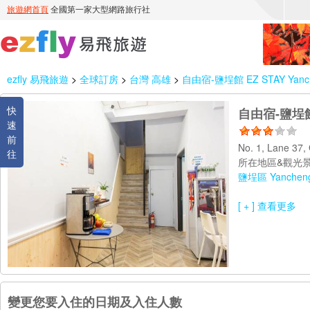
ezfly 易飛旅遊
>
全球訂房
>
台灣 高雄
>
自由宿-鹽埕館 EZ STAY Yanc
快
自由宿-鹽埕館 
速
前
No. 1, Lane 37,
往
所在地區&觀光景
鹽埕區 Yancheng D
[ + ] 查看更多
變更您要入住的日期及入住人數