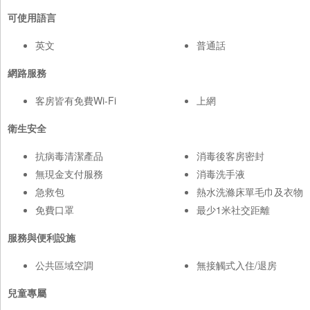
可使用語言
英文
普通話
網路服務
客房皆有免費Wi-Fi
上網
衛生安全
抗病毒清潔產品
消毒後客房密封
無現金支付服務
消毒洗手液
急救包
熱水洗滌床單毛巾及衣物
免費口罩
最少1米社交距離
服務與便利設施
公共區域空調
無接觸式入住/退房
兒童專屬