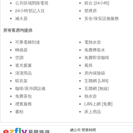
公共區域閉路電視
前台 [24小時]
24小時登記入住
禁煙房
滅火器
安全/保安設施服務
所有客房均提供
可乘電梯到達
電熱水壺
轉插器
免費樽裝水
空調
免費即溶咖啡
遮光窗簾
風筒
清潔用品
房內保險箱
晾衣架
互聯網 [LAN]
咖啡/茶沖調設備
互聯網 [無線]
免費茶包
熱水壺
禮賓服務
LAN上網 [免費]
書枱
床上用品