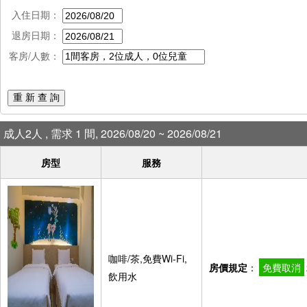
入住日期：
退房日期：
客房/人數：
重 新 查 詢
成人2人 , 需求 1 間, 2026/08/20 ~ 2026/08/21
房型
服務
咖啡/茶,免費Wi-Fi,
房價規定
：
免費取消
飲用水