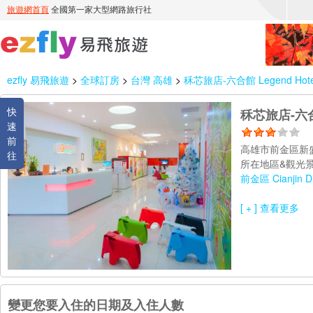
ezfly 易飛旅遊
>
全球訂房
>
台灣 高雄
>
秝芯旅店-六合館 Legend Hote
快
秝芯旅店-六合館
速
前
高雄市前金區新
往
所在地區&觀光景
前金區 Cianjin Dis
[ + ] 查看更多
變更您要入住的日期及入住人數