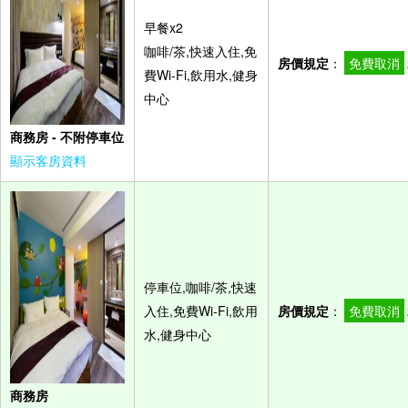
早餐x2
咖啡/茶,快速入住,免
房價規定
：
免費取消
費Wi-Fi,飲用水,健身
中心
商務房 - 不附停車位
顯示客房資料
停車位,咖啡/茶,快速
入住,免費Wi-Fi,飲用
房價規定
：
免費取消
水,健身中心
商務房