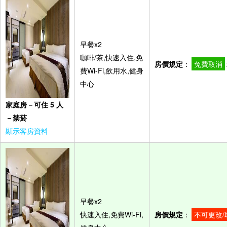
早餐x2
咖啡/茶,快速入住,免
房價規定
：
免費取消
費Wi-Fi,飲用水,健身
中心
家庭房－可住 5 人
－禁菸
顯示客房資料
早餐x2
快速入住,免費Wi-Fi,
房價規定
：
不可更改/