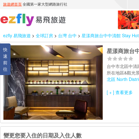
ezfly 易飛旅遊
>
全球訂房
>
台灣 台中
>
星漾商旅台中中清館 Stay Hotel -
快
星漾商旅台中中清館
速
前
台中市北區中清
往
所在地區&觀光景
北區 North Distri
[ + ] 查看更多
變更您要入住的日期及入住人數