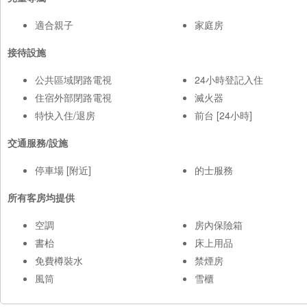
適合親子
家庭房
接待設施
公共區域閉路電視
24小時登記入住
住宿外部閉路電視
滅火器
特快入住/退房
前台 [24小時]
交通服務/設施
停車場 [附近]
的士服務
所有客房均提供
空調
房內保險箱
書枱
床上用品
免費樽裝水
禁煙房
風筒
雪櫃