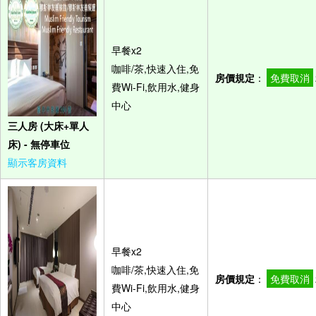
早餐x2
咖啡/茶,快速入住,免
房價規定
：
免費取消
費Wi-Fi,飲用水,健身
中心
三人房 (大床+單人
床) - 無停車位
顯示客房資料
早餐x2
咖啡/茶,快速入住,免
房價規定
：
免費取消
費Wi-Fi,飲用水,健身
中心