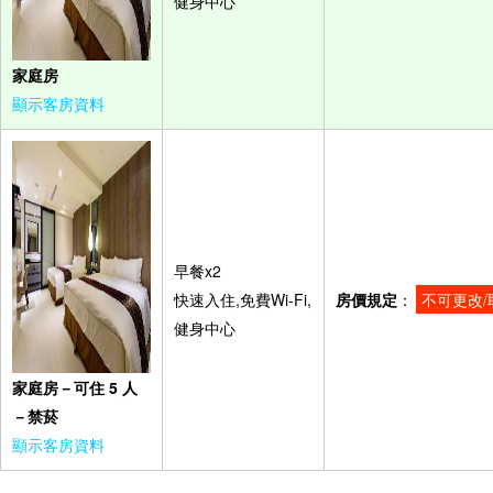
健身中心
家庭房
顯示客房資料
早餐x2
快速入住,免費Wi-Fi,
房價規定
：
不可更改/
健身中心
家庭房－可住 5 人
－禁菸
顯示客房資料