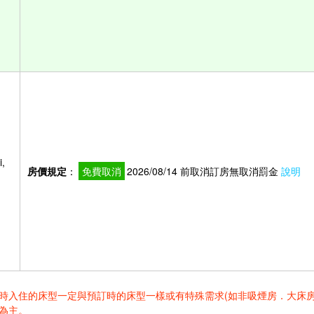
,
房價規定
：
免費取消
2026/08/14 前取消訂房無取消罰金
說明
住的床型一定與預訂時的床型一樣或有特殊需求(如非吸煙房．大床房．高樓層.
為主。