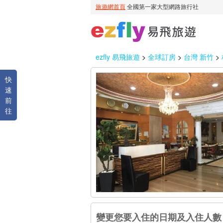
ezfly 易飛旅遊
>
全球訂房
>
台灣 新竹
>
快
速
前
往
變更您要入住的日期及入住人數