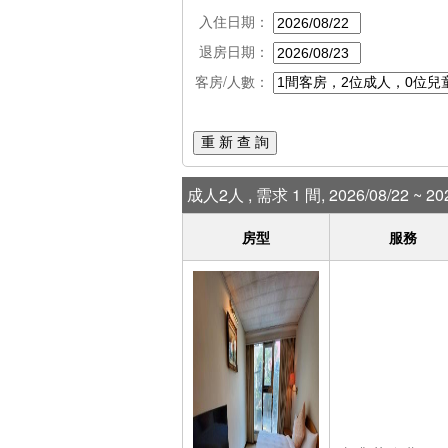
入住日期：
退房日期：
客房/人數：
重 新 查 詢
成人2人 , 需求 1 間, 2026/08/22 ~ 202
房型
服務