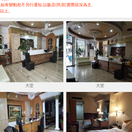
如有變動恕不另行通知,以飯店(民宿)實際狀況為主.
歲以上。
大堂
大堂