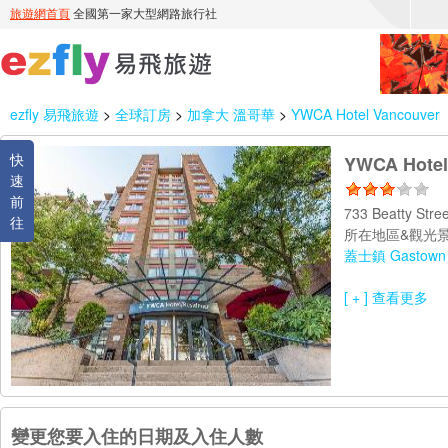
ezfly 易飛旅遊
>
全球訂房
>
加拿大 溫哥華
>
YWCA Hotel Vancouver
快
YWCA Hotel
速
前
733 Beatty Str
往
所在地區&觀光景
蓋士鎮 Gastown
[ + ] 查看更多
變更您要入住的日期及入住人數