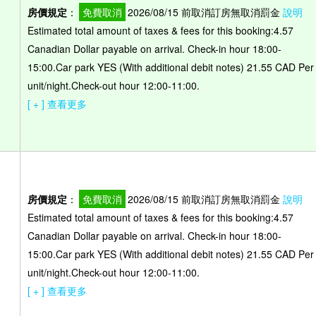
房價規定
：
免費取消
2026/08/15 前取消訂房無取消罰金
說明
Estimated total amount of taxes & fees for this booking:4.57
Canadian Dollar payable on arrival. Check-in hour 18:00-
15:00.Car park YES (With additional debit notes) 21.55 CAD Per
unit/night.Check-out hour 12:00-11:00.
[ + ] 查看更多
房價規定
：
免費取消
2026/08/15 前取消訂房無取消罰金
說明
Estimated total amount of taxes & fees for this booking:4.57
Canadian Dollar payable on arrival. Check-in hour 18:00-
15:00.Car park YES (With additional debit notes) 21.55 CAD Per
unit/night.Check-out hour 12:00-11:00.
[ + ] 查看更多