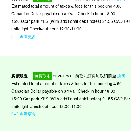
Estimated total amount of taxes & fees for this booking:4.60
Canadian Dollar payable on arrival. Check-in hour 18:00-
）
15:00.Car park YES (With additional debit notes) 21.55 CAD Per
unit/night.Check-out hour 12:00-11:00.
[ + ] 查看更多
房價規定
：
免費取消
2026/08/11 前取消訂房無取消罰金
說明
Estimated total amount of taxes & fees for this booking:4.60
Canadian Dollar payable on arrival. Check-in hour 18:00-
）
15:00.Car park YES (With additional debit notes) 21.55 CAD Per
unit/night.Check-out hour 12:00-11:00.
[ + ] 查看更多