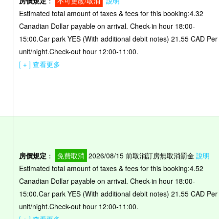
房價規定
：
不可更改/取消
說明
Estimated total amount of taxes & fees for this booking:4.32
Canadian Dollar payable on arrival. Check-in hour 18:00-
）
15:00.Car park YES (With additional debit notes) 21.55 CAD Per
unit/night.Check-out hour 12:00-11:00.
[ + ] 查看更多
房價規定
：
免費取消
2026/08/15 前取消訂房無取消罰金
說明
Estimated total amount of taxes & fees for this booking:4.52
Canadian Dollar payable on arrival. Check-in hour 18:00-
）
15:00.Car park YES (With additional debit notes) 21.55 CAD Per
unit/night.Check-out hour 12:00-11:00.