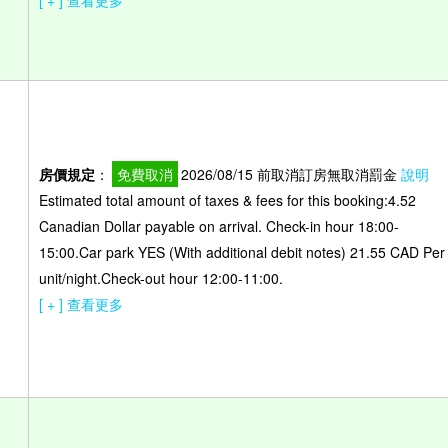
[ + ] 查看更多
房價規定
：
免費取消
2026/08/15 前取消訂房無取消罰金
說明
Estimated total amount of taxes & fees for this booking:4.52
Canadian Dollar payable on arrival. Check-in hour 18:00-
）
15:00.Car park YES (With additional debit notes) 21.55 CAD Per
unit/night.Check-out hour 12:00-11:00.
[ + ] 查看更多