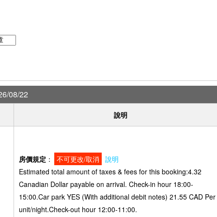
6/08/22
說明
房價規定
：
不可更改/取消
說明
Estimated total amount of taxes & fees for this booking:4.32
Canadian Dollar payable on arrival. Check-in hour 18:00-
）
15:00.Car park YES (With additional debit notes) 21.55 CAD Per
unit/night.Check-out hour 12:00-11:00.