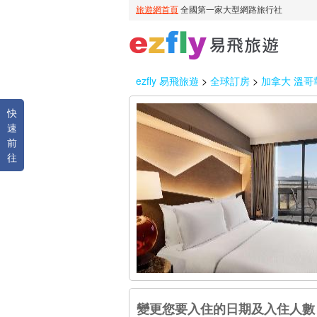
ezfly 易飛旅遊
>
全球訂房
>
加拿大 溫哥
快
速
前
往
變更您要入住的日期及入住人數