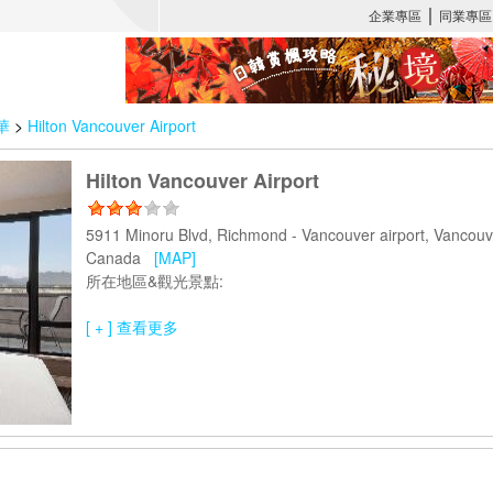
華
>
Hilton Vancouver Airport
Hilton Vancouver Airport
5911 Minoru Blvd, Richmond - Vancouver airport, Vanc
Canada
[MAP]
所在地區&觀光景點:
[ + ] 查看更多