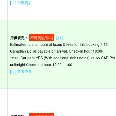
[ + ] 查看更多
房價規定
：
不可更改/取消
說明
Estimated total amount of taxes & fees for this booking:4.32
Canadian Dollar payable on arrival. Check-in hour 18:00-
）
15:00.Car park YES (With additional debit notes) 21.55 CAD Per
unit/night.Check-out hour 12:00-11:00.
[ + ] 查看更多