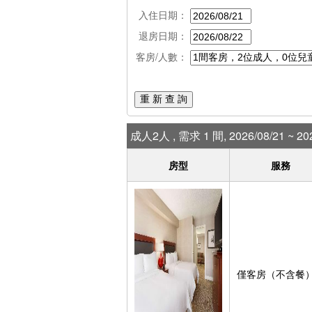
入住日期：
退房日期：
客房/人數：
重 新 查 詢
成人2人 , 需求 1 間, 2026/08/21 ~ 202
房型
服務
僅客房（不含餐