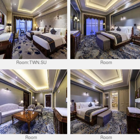
Room:TWN.SU
Room
Room
Room