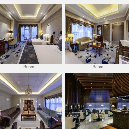
Room
Room