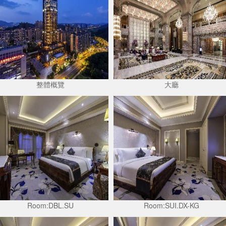
整體概覽
大廳
Room:DBL.SU
Room:SUI.DX-KG