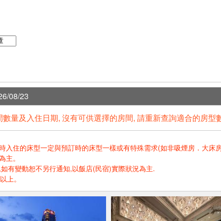
6/08/23
數量及入住日期, 沒有可供選擇的房間, 請重新查詢適合的房型
住的床型一定與預訂時的床型一樣或有特殊需求(如非吸煙房．大床房．高樓層.
為主。
如有變動恕不另行通知,以飯店(民宿)實際狀況為主.
歲以上。