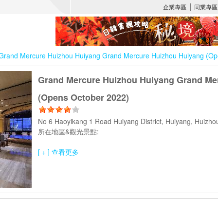
Grand Mercure Huizhou Huiyang Grand Mercure Huizhou Huiyang (Op
Grand Mercure Huizhou Huiyang Grand Me
(Opens October 2022)
No 6 Haoyikang 1 Road Huiyang District, Huiyang, Huiz
所在地區&觀光景點:
[ + ] 查看更多