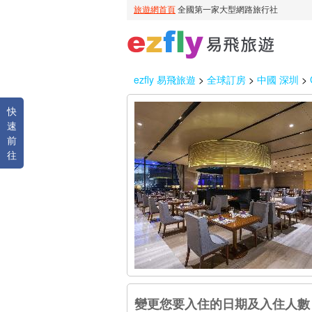
ezfly 易飛旅遊
>
全球訂房
>
中國 深圳
>
快
速
前
往
變更您要入住的日期及入住人數