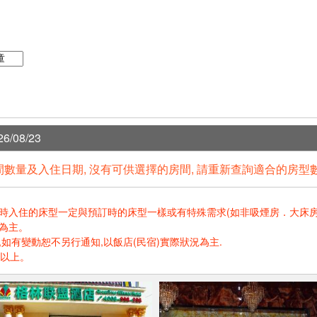
6/08/23
數量及入住日期, 沒有可供選擇的房間, 請重新查詢適合的房型
住的床型一定與預訂時的床型一樣或有特殊需求(如非吸煙房．大床房．高樓層.
為主。
如有變動恕不另行通知,以飯店(民宿)實際狀況為主.
歲以上。