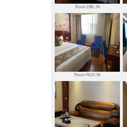
Room:DBL.IN
Room:ROO.IN