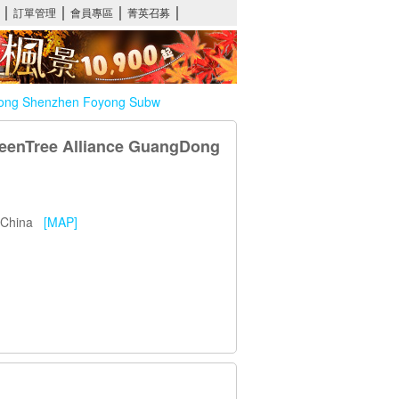
Shenzhen Foyong Subw
e Alliance GuangDong
01 China
[MAP]