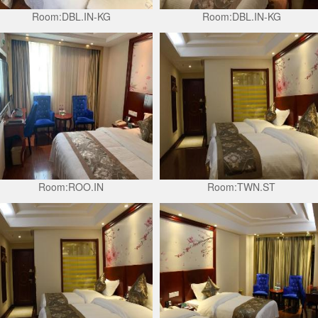
Room:DBL.IN-KG
Room:DBL.IN-KG
Room:ROO.IN
Room:TWN.ST