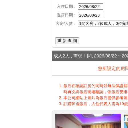
入住日期：
退房日期：
客房/人數：
重 新 查 詢
成人2人 , 需求 1 間, 2026/08/22 ~ 202
您所設定的房間
飯店在確認訂房的同時並無法保證屆時入
時再次與飯店現場確認，依飯店安排
本公司網站上圖片為飯店提供參考圖,
訂購韓國飯店，入住代表人需為19