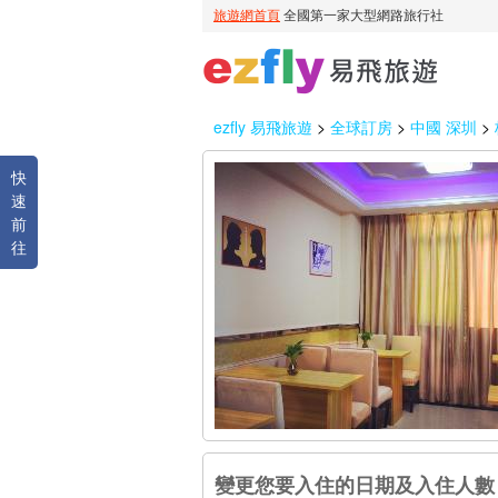
ezfly 易飛旅遊
>
全球訂房
>
中國 深圳
>
快
速
前
往
變更您要入住的日期及入住人數