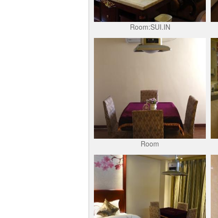
Room:SUI.IN
Room