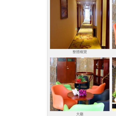
整體概覽
大廳