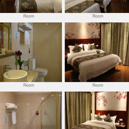
Room
Room
Room
Room