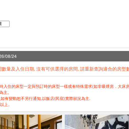
6/08/24
數量及入住日期, 沒有可供選擇的房間, 請重新查詢適合的房型
住的床型一定與預訂時的床型一樣或有特殊需求(如非吸煙房．大床房．高樓層.
為主。
如有變動恕不另行通知,以飯店(民宿)實際狀況為主.
歲以上。