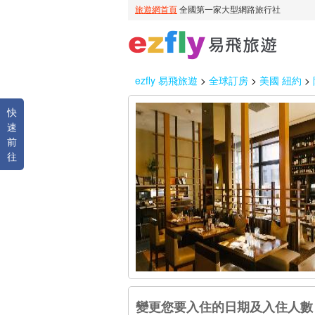
ezfly 易飛旅遊
>
全球訂房
>
美國 紐約
>
快
速
前
往
變更您要入住的日期及入住人數