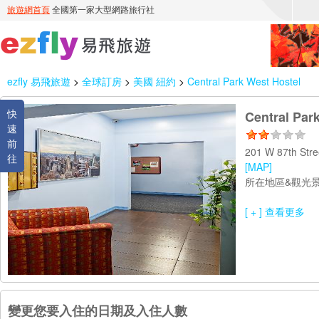
ezfly 易飛旅遊
>
全球訂房
>
美國 紐約
>
Central Park West Hostel
快
Central Par
速
前
201 W 87th Str
往
[MAP]
所在地區&觀光景
[ + ] 查看更多
變更您要入住的日期及入住人數