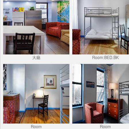
大廳
Room:BED.BK
Room
Room