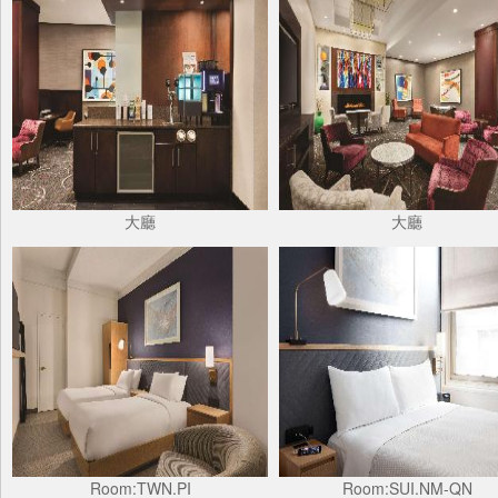
大廳
大廳
Room:TWN.PI
Room:SUI.NM-QN