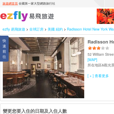
ezfly 易飛旅遊
>
全球訂房
>
美國 紐約
>
Radisson Hotel New York Wal
快
Radisson Ho
速
前
52 William Str
往
[MAP]
所在地區&觀光景
[ + ] 查看更多
變更您要入住的日期及入住人數