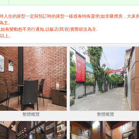
住的床型一定與預訂時的床型一樣或有特殊需求(如非吸煙房．大床房．高樓層.
為主。
如有變動恕不另行通知,以飯店(民宿)實際狀況為主.
歲以上。
整體概覽
整體概覽