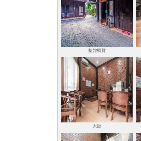
整體概覽
大廳