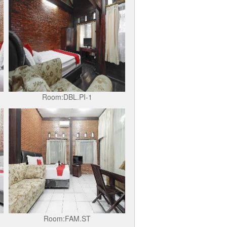
Room:DBL.PI-1
Room:FAM.ST