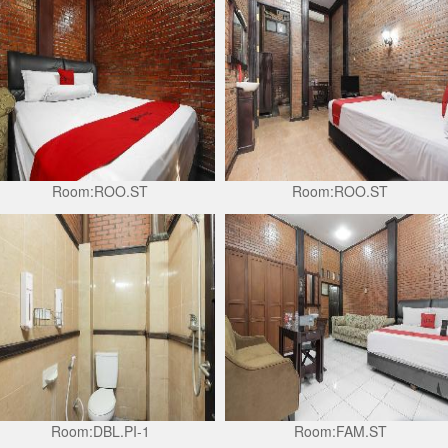
Room:ROO.ST
Room:ROO.ST
Room:DBL.PI-1
Room:FAM.ST