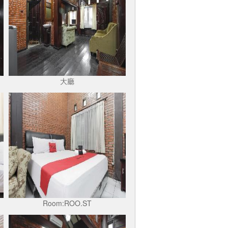
大廳
Room:ROO.ST