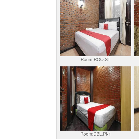
Room:ROO.ST
Room:DBL.PI-1