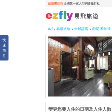
ezfly 易飛旅遊
>
全球訂房
>
印尼 雅加達
快
速
前
往
變更您要入住的日期及入住人數