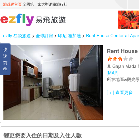
ezfly 易飛旅遊
>
全球訂房
>
印尼 雅加達
>
Rent House Center at Apa
快
Rent House 
速
前
Jl. Gajah Mada 
往
[MAP]
所在地區&觀光景
[ + ] 查看更多
變更您要入住的日期及入住人數