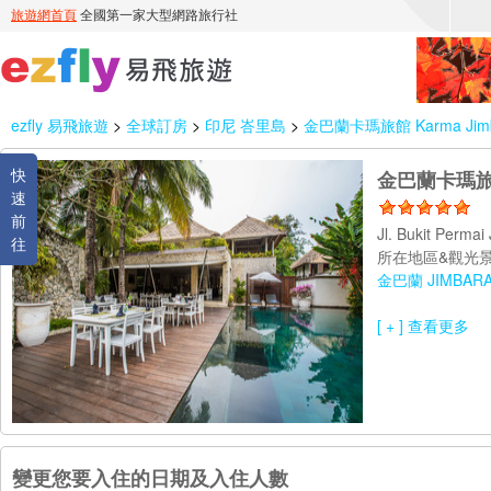
ezfly 易飛旅遊
>
全球訂房
>
印尼 峇里島
>
金巴蘭卡瑪旅館 Karma Jimb
快
金巴蘭卡瑪旅館 
速
前
Jl. Bukit Perma
往
所在地區&觀光景
金巴蘭 JIMBAR
[ + ] 查看更多
變更您要入住的日期及入住人數