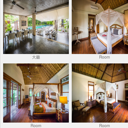
大廳
Room
Room
Room