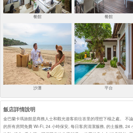
餐館
餐館
沙灘
平台
飯店詳情說明
金巴蘭卡瑪旅館是商務人士和觀光遊客前往峇里的理想下榻之處。 不
的所有房間免費 Wi-Fi, 24 小時保安, 每日客房清潔服務, 的士服務