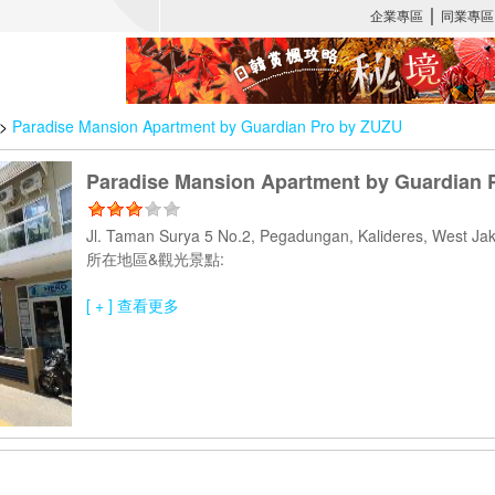
>
Paradise Mansion Apartment by Guardian Pro by ZUZU
Paradise Mansion Apartment by Guardian 
Jl. Taman Surya 5 No.2, Pegadungan, Kalideres, West Ja
所在地區&觀光景點:
[ + ] 查看更多