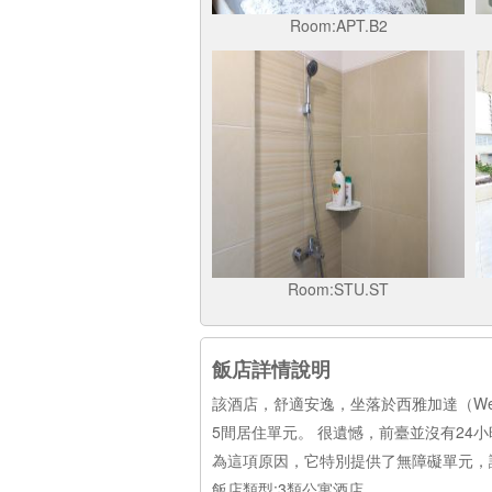
Room:APT.B2
Room:STU.ST
飯店詳情說明
該酒店，舒適安逸，坐落於西雅加達（West Jaka
5間居住單元。 很遺憾，前臺並沒有24小時開放。P
為這項原因，它特別提供了無障礙單元，
飯店類型:3類公寓酒店