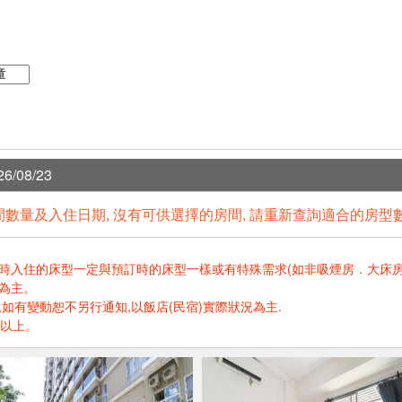
6/08/23
數量及入住日期, 沒有可供選擇的房間, 請重新查詢適合的房型
住的床型一定與預訂時的床型一樣或有特殊需求(如非吸煙房．大床房．高樓層.
為主。
如有變動恕不另行通知,以飯店(民宿)實際狀況為主.
歲以上。