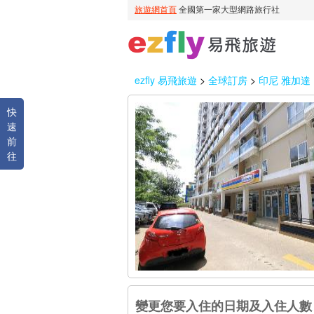
ezfly 易飛旅遊
>
全球訂房
>
印尼 雅加達
快
速
前
往
變更您要入住的日期及入住人數