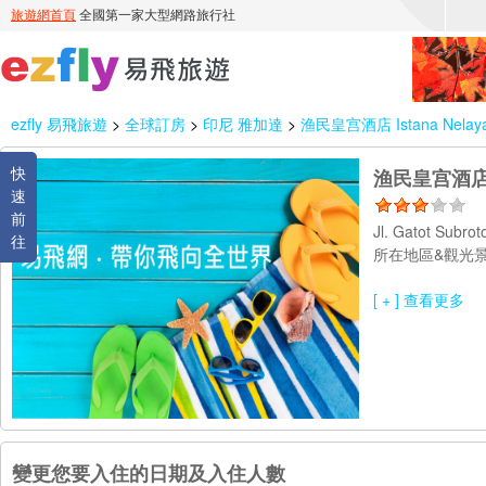
ezfly 易飛旅遊
>
全球訂房
>
印尼 雅加達
>
渔民皇宫酒店 Istana Nelaya
快
渔民皇宫酒店 Is
速
前
Jl. Gatot Subro
往
所在地區&觀光景
[ + ] 查看更多
變更您要入住的日期及入住人數