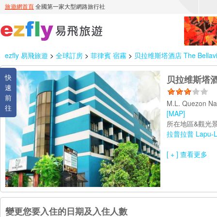
ezfly 易飛旅遊
>
全球訂房
>
菲律賓 宿霧
>
贝拉维斯塔酒店 The Bellavist
快
贝拉维斯塔酒店 T
速
前
M.L. Quezon Nat
往
[MAP]
所在地區&觀光景
拉普拉普 Lapu-L
[ + ] 查看更多
變更您要入住的日期及入住人數