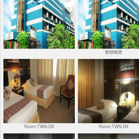
整體概覽
Room:TWN.DX
Room:TWN.DX