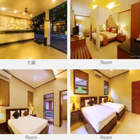
大廳
Room
Room
Room