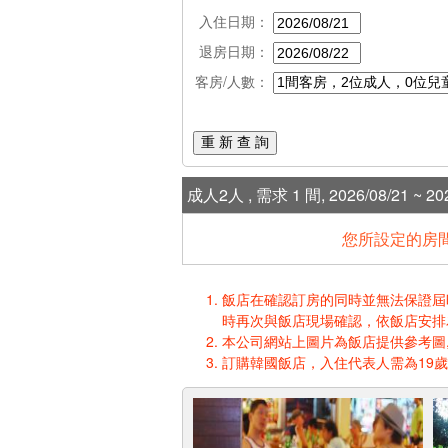
入住日期：
退房日期：
客房/人數：
重 新 查 詢
成人2人 , 需求 1 間, 2026/08/21 ~ 202
您所設定的房間
飯店在確認訂房的同時並無法保證屆時入
時再次與飯店現場確認，依飯店安排
本公司網站上圖片為飯店提供參考圖,
訂購韓國飯店，入住代表人需為19