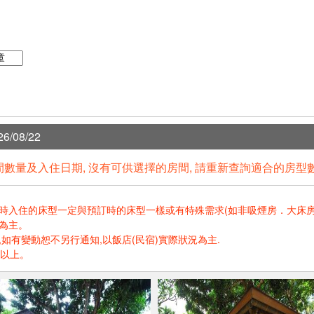
6/08/22
數量及入住日期, 沒有可供選擇的房間, 請重新查詢適合的房型
住的床型一定與預訂時的床型一樣或有特殊需求(如非吸煙房．大床房．高樓層.
為主。
如有變動恕不另行通知,以飯店(民宿)實際狀況為主.
歲以上。