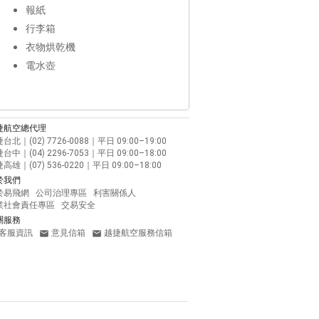
報紙
行李箱
衣物烘乾機
電水壺