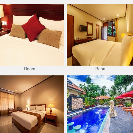
Room
Room