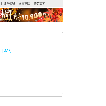
ia
[MAP]