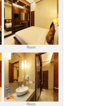
Room
Room