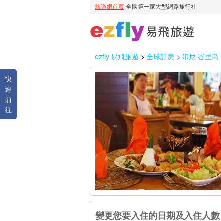
ezfly 易飛旅遊
>
全球訂房
>
印尼 峇里島
快
速
前
往
變更您要入住的日期及入住人數