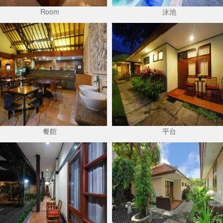
Room
泳池
餐館
平台