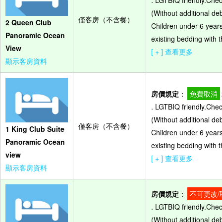
. LGTBIQ friendly.Che
(Without additional de
僅客房（不含餐）
2 Queen Club
Children under 6 years
Panoramic Ocean
existing bedding with t
View
[ + ] 查看更多
顯示客房資料
房價規定
：
免費取消
. LGTBIQ friendly.Che
(Without additional de
僅客房（不含餐）
1 King Club Suite
Children under 6 years
Panoramic Ocean
existing bedding with t
view
[ + ] 查看更多
顯示客房資料
房價規定
：
不可更改/
. LGTBIQ friendly.Che
(Without additional de