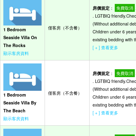
房價規定
：
免費取消
. LGTBIQ friendly.Che
(Without additional de
僅客房（不含餐）
1 Bedroom
Children under 6 years
Seaside Villa On
existing bedding with t
The Rocks
[ + ] 查看更多
顯示客房資料
房價規定
：
免費取消
. LGTBIQ friendly.Che
(Without additional de
僅客房（不含餐）
1 Bedroom
Children under 6 years
Seaside Villa By
existing bedding with t
The Beach
[ + ] 查看更多
顯示客房資料