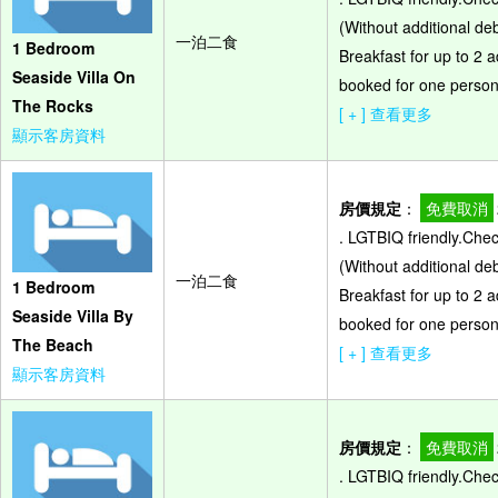
(Without additional de
一泊二食
1 Bedroom
Breakfast for up to 2 a
Seaside Villa On
booked for one person,
The Rocks
[ + ] 查看更多
顯示客房資料
房價規定
：
免費取消
. LGTBIQ friendly.Che
(Without additional de
一泊二食
1 Bedroom
Breakfast for up to 2 a
Seaside Villa By
booked for one person,
The Beach
[ + ] 查看更多
顯示客房資料
房價規定
：
免費取消
. LGTBIQ friendly.Che