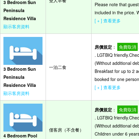
雙人早餐
3 Bedroom Sun
Please note that guest
Peninsula
included in the price.
Residence Villa
[ + ] 查看更多
顯示客房資料
房價規定
：
免費取消
. LGTBIQ friendly.Che
(Without additional de
一泊二食
3 Bedroom Sun
Breakfast for up to 2 a
Peninsula
booked for one person,
Residence Villa
[ + ] 查看更多
顯示客房資料
房價規定
：
免費取消
. LGTBIQ friendly.Che
(Without additional de
僅客房（不含餐）
Children under 6 years
4 Bedroom Pool