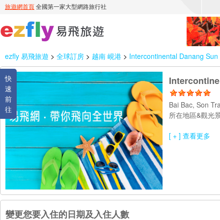
ezfly 易飛旅遊
>
全球訂房
>
越南 峴港
>
Intercontinental Danang Sun
快
Intercontin
速
前
Bai Bac, Son Tr
往
所在地區&觀光景
[ + ] 查看更多
變更您要入住的日期及入住人數