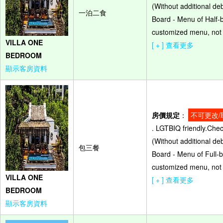
(Without additional de
一泊二食
Board - Menu of Half-b
customized menu, not 
VILLA ONE
[ + ] 查看更多
BEDROOM
顯示客房資料
房價規定
：
不可更改/
. LGTBIQ friendly.Che
(Without additional de
包三餐
Board - Menu of Full-b
customized menu, not 
VILLA ONE
[ + ] 查看更多
BEDROOM
顯示客房資料