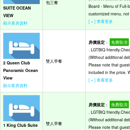
包三餐
Board - Menu of Full-b
SUITE OCEAN
customized menu, not 
VIEW
[ + ] 查看更多
顯示客房資料
房價規定
：
免費取消
. LGTBIQ friendly.Che
(Without additional de
雙人早餐
2 Queen Club
Please note that guest
Panoramic Ocean
included in the price.
View
[ + ] 查看更多
顯示客房資料
房價規定
：
免費取消
. LGTBIQ friendly.Che
(Without additional de
雙人早餐
1 King Club Suite
Please note that guest