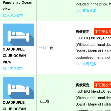
Panoramic Ocean
included in the price.
view
[ + ] 查看更多
顯示客房資料
房價規定
：
不可更改/
. LGTBIQ friendly.Che
(Without additional de
一泊二食
QUADRUPLE
Board - Menu of Half-b
CLUB OCEAN
customized menu, not 
VIEW
[ + ] 查看更多
顯示客房資料
房價規定
：
不可更改/
. LGTBIQ friendly.Che
(Without additional de
包三餐
QUADRUPLE
Board - Menu of Full-b
CLUB OCEAN
customized menu, not 