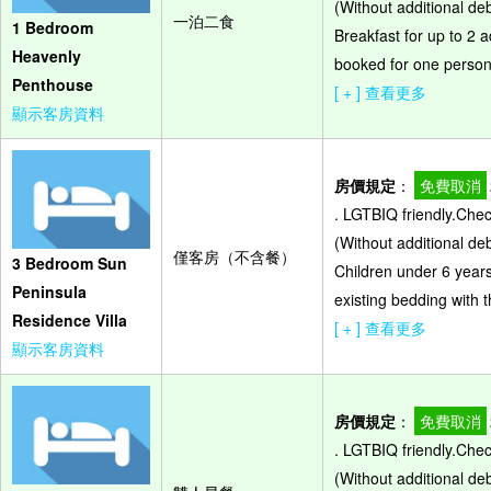
(Without additional de
一泊二食
1 Bedroom
Breakfast for up to 2 a
Heavenly
booked for one person,
Penthouse
[ + ] 查看更多
顯示客房資料
房價規定
：
免費取消
. LGTBIQ friendly.Che
(Without additional de
僅客房（不含餐）
3 Bedroom Sun
Children under 6 years
Peninsula
existing bedding with t
Residence Villa
[ + ] 查看更多
顯示客房資料
房價規定
：
免費取消
. LGTBIQ friendly.Che
(Without additional de