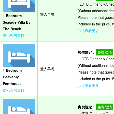
. LGTBIQ friendly.Che
(Without additional de
雙人早餐
1 Bedroom
Please note that guest
Seaside Villa By
included in the price.
The Beach
[ + ] 查看更多
顯示客房資料
房價規定
：
免費取消
. LGTBIQ friendly.Che
(Without additional de
雙人早餐
1 Bedroom
Please note that guest
Heavenly
included in the price.
Penthouse
[ + ] 查看更多
顯示客房資料
房價規定
：
免費取消
. LGTBIQ friendly.Che