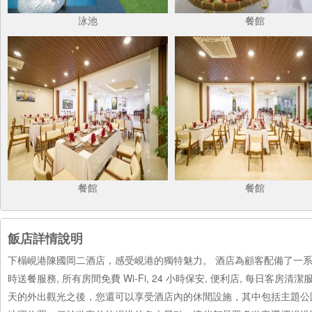
泳池
餐館
餐館
餐館
飯店詳情說明
下榻峴港陳國岡二酒店，感受峴港的獨特魅力。 酒店為顧客配備了一系
時送餐服務, 所有房間免費 Wi-Fi, 24 小時保安, 便利店, 每日客房
天的外出觀光之後，您還可以享受酒店內的休閒設施，其中包括主題公園, 