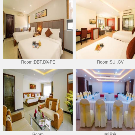
Room:DBT.DX-PE
Room:SUI.CV
Room
會議室