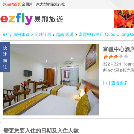
ezfly 易飛旅遊
>
全球訂房
>
越南 峴港
>
富疆中心酒店 Quoc Cuong Cent
快
富疆中心酒店 Qu
速
前
322 - 324 Hoang
往
所在地區&觀光景
[ + ] 查看更多
變更您要入住的日期及入住人數