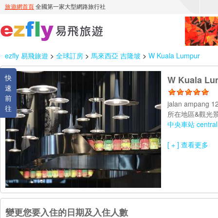
ezfly 易飛旅遊
>
全球訂房
>
馬來西亞 吉隆坡
>
W Kuala Lumpur
快
W Kuala Lu
速
前
jalan ampang 1
往
所在地區&觀光景
中央車站 central 
[ + ] 查看更多
變更您要入住的日期及入住人數