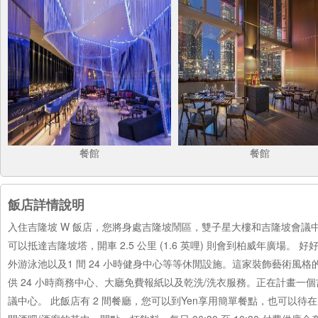
餐館
餐館
飯店詳情說明
入住吉隆坡 W 飯店，您將身處吉隆坡鬧區，雙子星大樓和吉隆坡會議中心都在 
可以抵達吉隆坡塔，開車 2.5 公里 (1.6 英哩) 則會到柏威年廣場
外游泳池以及1 間 24 小時健身中心等等休閒設施。這家裝飾藝術風
供 24 小時商務中心、大廳免費報紙以及乾洗/洗衣服務。正在計畫一個吉隆
議中心。 此飯店有 2 間餐廳，您可以到Yen享用簡單餐點，也可以待