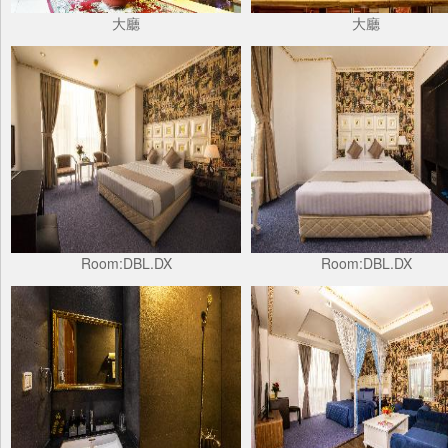
大廳
大廳
Room:DBL.DX
Room:DBL.DX