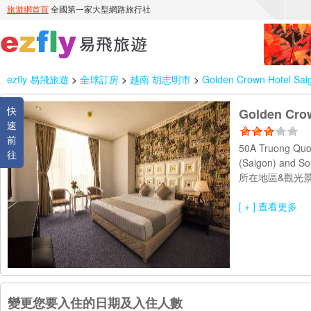
ezfly 易飛旅遊
>
全球訂房
>
越南 胡志明市
>
Golden Crown Hotel Sai
快
Golden Cro
速
前
50A Truong Quoc
往
(Saigon) and S
所在地區&觀光景
[ + ] 查看更多
變更您要入住的日期及入住人數