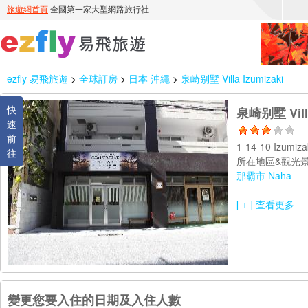
ezfly 易飛旅遊
>
全球訂房
>
日本 沖繩
>
泉崎别墅 Villa Izumizaki
快
泉崎别墅 Villa
速
前
1-14-10 Izumiz
往
所在地區&觀光景
那霸市 Naha
[ + ] 查看更多
變更您要入住的日期及入住人數