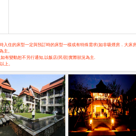
住的床型一定與預訂時的床型一樣或有特殊需求(如非吸煙房．大床房．高樓層.
為主。
如有變動恕不另行通知,以飯店(民宿)實際狀況為主.
歲以上。