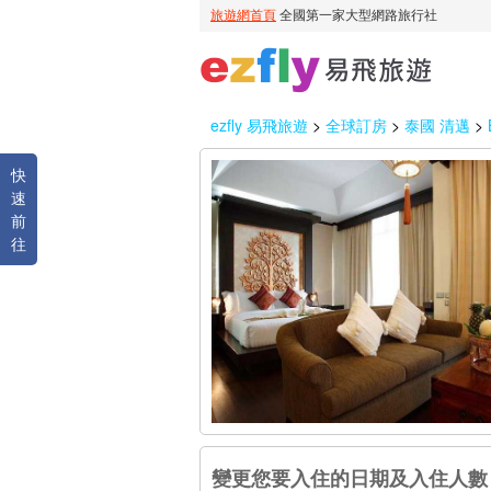
ezfly 易飛旅遊
>
全球訂房
>
泰國 清邁
>
快
速
前
往
變更您要入住的日期及入住人數