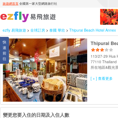
ezfly 易飛旅遊
>
全球訂房
>
泰國 華欣
>
Thipurai Beach Hotel Annex
快
Thipurai Be
速
前
113/27-29 Hua 
往
77110 Thailan
所在地區&觀光景
[ + ] 查看更多
變更您要入住的日期及入住人數