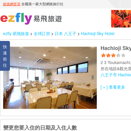
ezfly 易飛旅遊
>
全球訂房
>
日本 八王子
>
Hachioji Sky Hotel
快
Hachioji Sk
速
前
2 3 Youkamach
往
所在地區&觀光景
八王子市 Hachioji
[ + ] 查看更多
變更您要入住的日期及入住人數