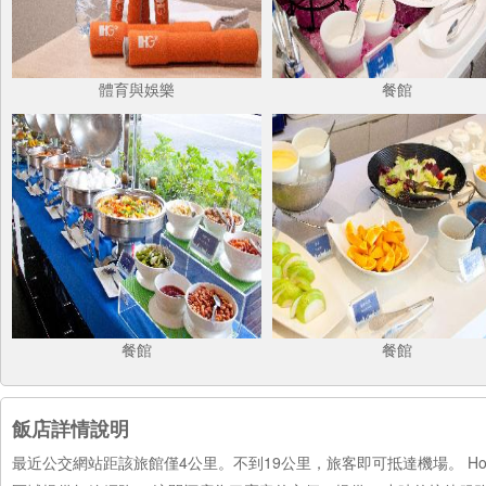
體育與娛樂
餐館
餐館
餐館
飯店詳情說明
最近公交網站距該旅館僅4公里。不到19公里，旅客即可抵達機場。 Holiday 