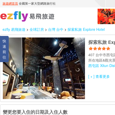
ezfly 易飛旅遊
>
全球訂房
>
台灣 台中
>
探索私旅 Explore Hotel
快
探索私旅 Expl
速
前
407 台中市西屯
往
所在地區&觀光景
西屯區 Xitun Dist
[ + ] 查看更多
變更您要入住的日期及入住人數