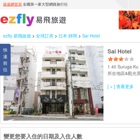
ezfly 易飛旅遊
>
全球訂房
>
日本 靜岡
>
Sai Hotel
快
Sai Hotel
速
前
1 40 Suruga Ku 
往
所在地區&觀光景
[ + ] 查看更多
變更您要入住的日期及入住人數