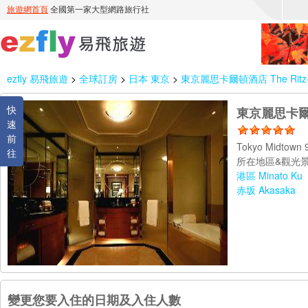
ezfly 易飛旅遊
>
全球訂房
>
日本 東京
>
東京麗思卡爾頓酒店 The Ritz-Ca
快
東京麗思卡爾頓酒店
速
前
Tokyo Midtown 
往
所在地區&觀光景
港區 Minato Ku
赤坂 Akasaka
變更您要入住的日期及入住人數