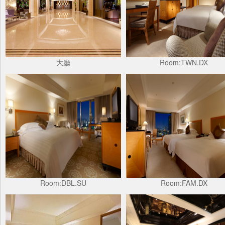
大廳
Room:TWN.DX
Room:DBL.SU
Room:FAM.DX