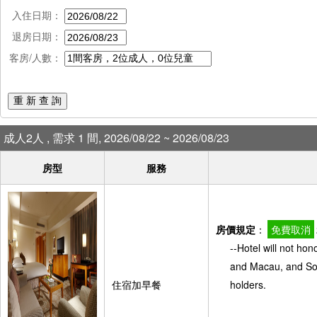
入住日期：
退房日期：
客房/人數：
重 新 查 詢
成人2人 , 需求 1 間, 2026/08/22 ~ 2026/08/23
房型
服務
房價規定
：
免費取消
--Hotel will not ho
and Macau, and So
住宿加早餐
holders.