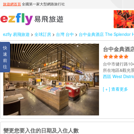
ezfly 易飛旅遊
>
全球訂房
>
台灣 台中
>
台中金典酒店 The Splendor Hot
快
台中金典酒店 Th
速
前
台中市健行路104
往
所在地區&觀光景
西區 West Distri
[ + ] 查看更多
變更您要入住的日期及入住人數