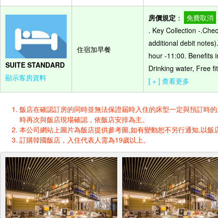
房價規定
：
免費取消
. Key Collection -.Che
additional debit notes)
住宿加早餐
hour -11:00. Benefits 
SUITE STANDARD
Drinking water, Free f
顯示客房資料
[ + ] 查看更多
飯店在確認訂房的同時並無法保證屆時入住的床型一定與預訂時的床型一樣
時再次與飯店現場確認，依飯店安排為主。
本公司網站上圖片為飯店提供參考圖,如有變動恕不另行通知,以飯店
訂購韓國飯店，入住代表人需為19歲以上。