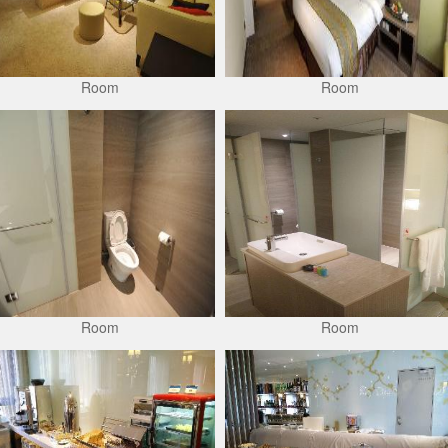
Room
Room
Room
Room