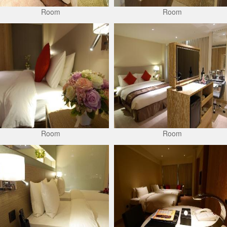
Room
Room
Room
Room