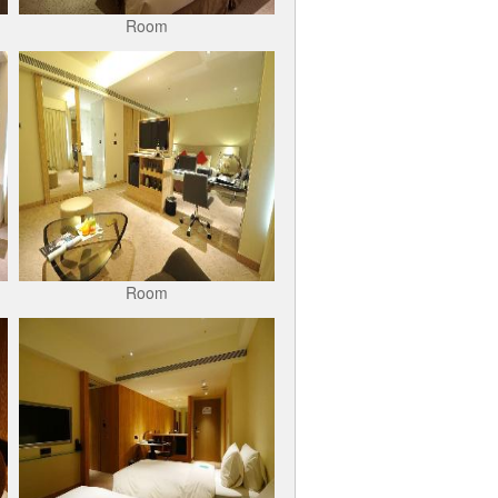
Room
Room