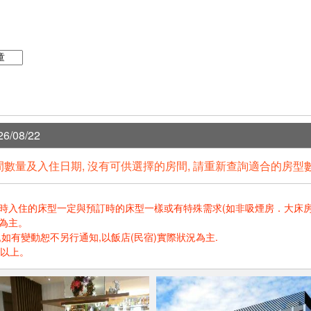
6/08/22
數量及入住日期, 沒有可供選擇的房間, 請重新查詢適合的房型
住的床型一定與預訂時的床型一樣或有特殊需求(如非吸煙房．大床房．高樓層.
為主。
如有變動恕不另行通知,以飯店(民宿)實際狀況為主.
歲以上。