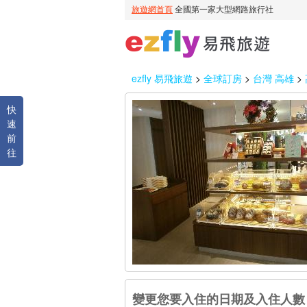
ezfly 易飛旅遊
>
全球訂房
>
台灣 高雄
>
快
速
前
往
變更您要入住的日期及入住人數