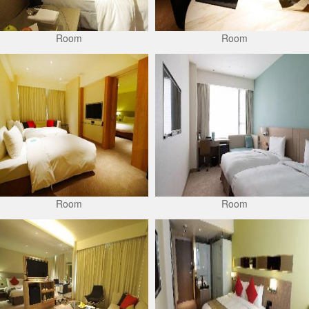
Room
Room
Room
Room