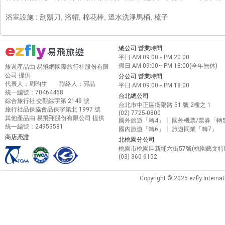
浴室設施 : 刮鬍刀, 浴帽, 棉花棒, 溫水洗淨馬桶, 梳子