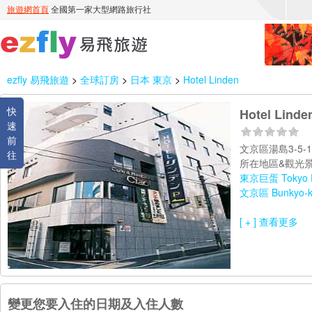
ezfly 易飛旅遊
>
全球訂房
>
日本 東京
>
Hotel Linden
快
Hotel Linde
速
前
文京區湯島3-5-
往
所在地區&觀光景
東京巨蛋 Tokyo 
文京區 Bunkyo-
[ + ] 查看更多
變更您要入住的日期及入住人數