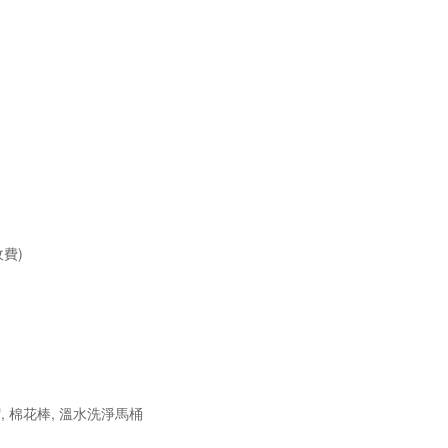
收費)
浴帽, 棉花棒, 溫水洗淨馬桶