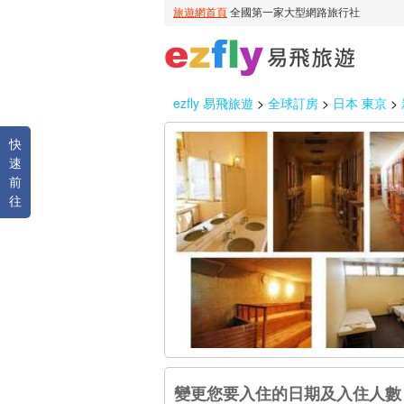
ezfly 易飛旅遊
>
全球訂房
>
日本 東京
>
快
速
前
往
變更您要入住的日期及入住人數