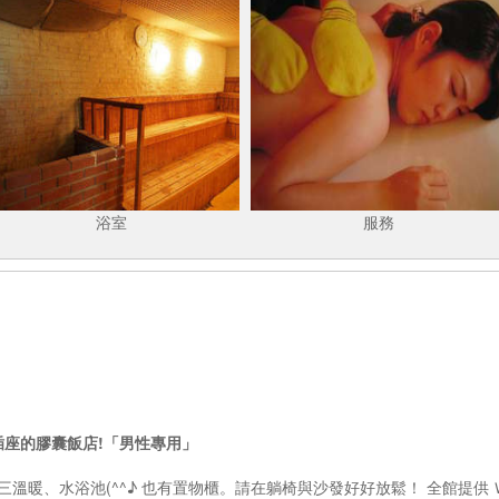
浴室
服務
插座的膠囊飯店!「男性專用」
溫暖、水浴池(^^♪ 也有置物櫃。請在躺椅與沙發好好放鬆！ 全館提供