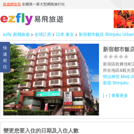
ezfly 易飛旅遊
>
全球訂房
>
日本 東京
>
新宿都市飯店 Shinjuku Urban 
快
新宿都市飯店 Sh
速
前
新宿區歌舞伎町2
往
所在地區&觀光景
明治神宮 Meiji Ji
新宿 Shinjuku
[ + ] 查看更多
變更您要入住的日期及入住人數