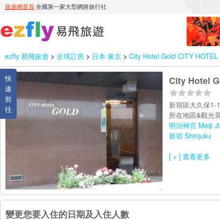
ezfly 易飛旅遊
>
全球訂房
>
日本 東京
>
City Hotel Gold CITY HOTE
快
City Hotel
速
前
新宿區大久保1-1
往
所在地區&觀光景
明治神宮 Meiji Ji
新宿 Shinjuku
[ + ] 查看更多
變更您要入住的日期及入住人數