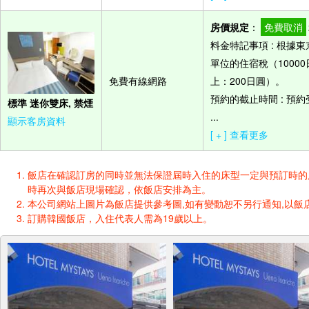
房價規定
：
免費取消
料金特記事項 : 根
單位的住宿稅（10000
免費有線網路
上：200日圓）。
預約的截止時間 : 預
標準 迷你雙床, 禁煙
...
顯示客房資料
[ + ] 查看更多
飯店在確認訂房的同時並無法保證屆時入住的床型一定與預訂時的床型一樣
時再次與飯店現場確認，依飯店安排為主。
本公司網站上圖片為飯店提供參考圖,如有變動恕不另行通知,以飯店
訂購韓國飯店，入住代表人需為19歲以上。