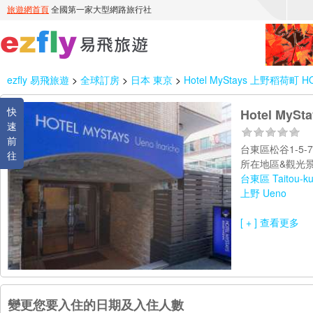
ezfly 易飛旅遊
>
全球訂房
>
日本 東京
>
Hotel MyStays 上野稻荷町 HOT
快
Hotel MyS
速
前
台東區松谷1-5
往
所在地區&觀光景
台東區 Taitou-k
上野 Ueno
[ + ] 查看更多
變更您要入住的日期及入住人數