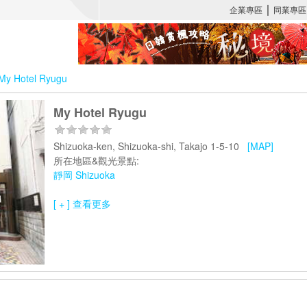
My Hotel Ryugu
My Hotel Ryugu
Shizuoka-ken, Shizuoka-shi, Takajo 1-5-10
[MAP]
所在地區&觀光景點:
靜岡 Shizuoka
[ + ] 查看更多