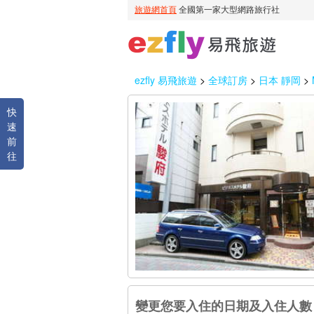
ezfly 易飛旅遊
>
全球訂房
>
日本 靜岡
>
快
速
前
往
變更您要入住的日期及入住人數