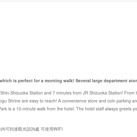
hich is perfect for a morning walk! Several large department stor
Shin-Shizuoka Station and 7 minutes from JR Shizuoka Station! From th
 Shrine are easy to reach! A convenience store and coin parking are ri
rk is a 10-minute walk from the hotel. The hotel staff always greets you
內可到達觀光諮詢處 可使用WIFI