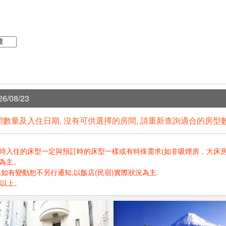
6/08/23
數量及入住日期, 沒有可供選擇的房間, 請重新查詢適合的房型
住的床型一定與預訂時的床型一樣或有特殊需求(如非吸煙房．大床房．高樓層.
為主。
如有變動恕不另行通知,以飯店(民宿)實際狀況為主.
歲以上。