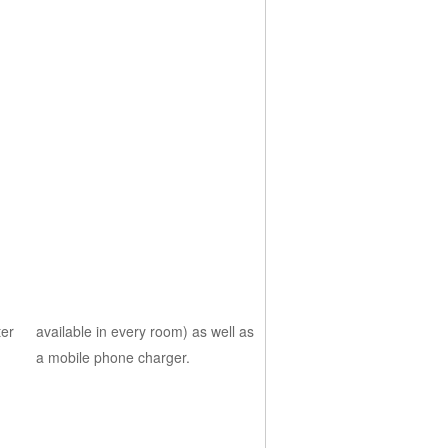
ter
 as
a mobile phone charger.