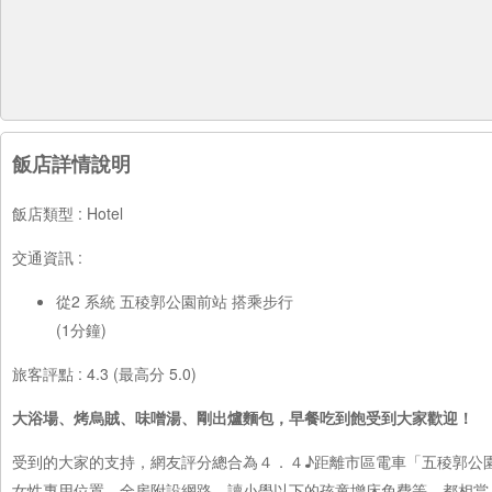
飯店詳情說明
飯店類型 : Hotel
交通資訊 :
從2 系統 五稜郭公園前站 搭乘步行
(1分鐘)
旅客評點 : 4.3 (最高分 5.0)
大浴場、烤烏賊、味噌湯、剛出爐麵包，早餐吃到飽受到大家歡迎！
受到的大家的支持，網友評分總合為４．４♪距離市區電車「五稜郭公
女性專用位置，全房附設網路，讀小學以下的孩童增床免費等，都相當