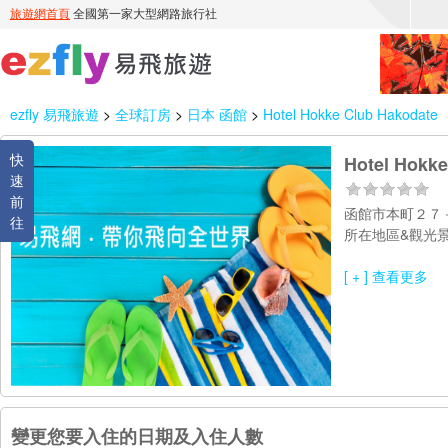
ezfly 易飛旅遊
>
全球訂房
>
日本 函館
>
Hotel Hokke Club Hakodate
快
Hotel Hokke
速
前
函館市本町２
往
所在地區&觀光景
[ + ] 查看更多
變更您要入住的日期及入住人數