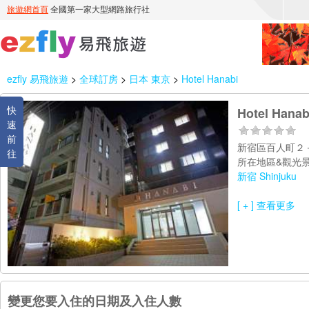
ezfly 易飛旅遊
>
全球訂房
>
日本 東京
>
Hotel Hanabi
快
Hotel Hanab
速
前
新宿區百人町
往
所在地區&觀光景
新宿 Shinjuku
[ + ] 查看更多
變更您要入住的日期及入住人數