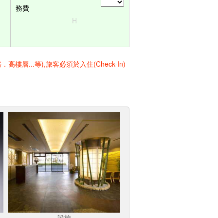
務費
H
..等),旅客必須於入住(Check-In)
設施