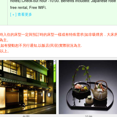
notes).Check-out hour -10:00. Benefits included: Japanese robe
free rental, Free WiFi.
[ + ] 查看更多
住的床型一定與預訂時的床型一樣或有特殊需求(如非吸煙房．大床房．高樓層.
為主。
如有變動恕不另行通知,以飯店(民宿)實際狀況為主.
歲以上。
外觀
設施