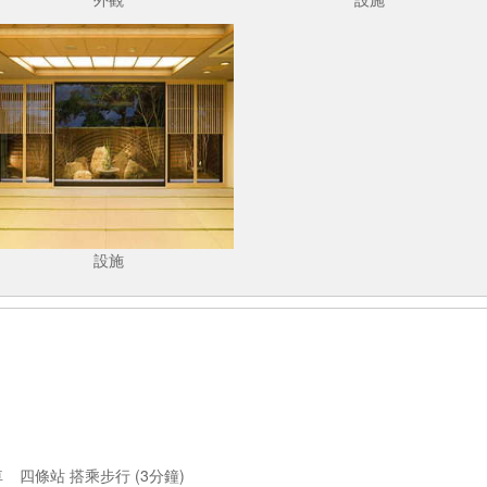
設施
車
四條站 搭乘步行 (3分鐘)