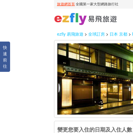
ezfly 易飛旅遊
>
全球訂房
>
日本 京都
>
快
速
前
往
變更您要入住的日期及入住人數