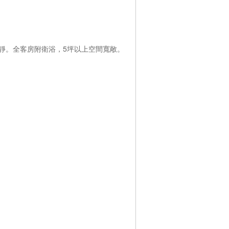
寧靜。全客房附衛浴，5坪以上空間寬敞。