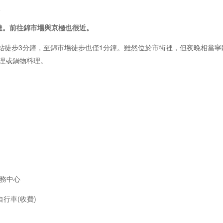
線
達。前往錦市場與京極也很近。
條站徒步3分鐘，至錦市場徒步也僅1分鐘。雖然位於市街裡，但夜晚相當
理或鍋物料理。
商務中心
自行車(收費)