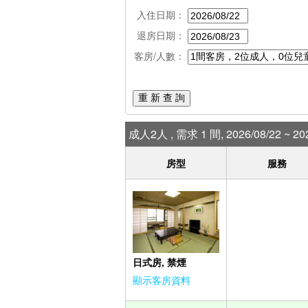
入住日期：
退房日期：
客房/人數：
重 新 查 詢
成人2人 , 需求 1 間, 2026/08/22 ~ 202
房型
服務
日式房, 禁煙
顯示客房資料