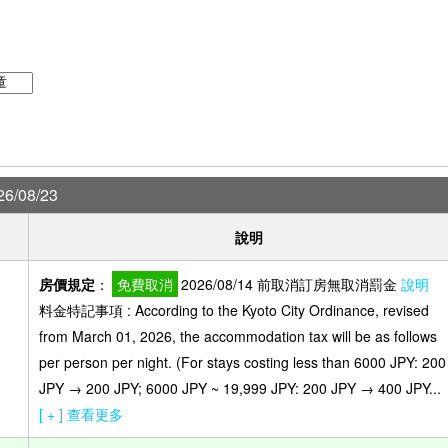
6/08/23
說明
房價規定
：
免費取消
2026/08/14 前取消訂房無取消罰金
說明
料金特記事項 : According to the Kyoto City Ordinance, revised
from March 01, 2026, the accommodation tax will be as follows
per person per night. (For stays costing less than 6000 JPY: 200
JPY → 200 JPY; 6000 JPY ~ 19,999 JPY: 200 JPY → 400 JPY...
[ + ] 查看更多