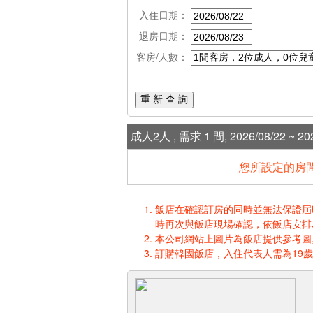
入住日期：
退房日期：
客房/人數：
重 新 查 詢
成人2人 , 需求 1 間, 2026/08/22 ~ 202
您所設定的房間
飯店在確認訂房的同時並無法保證屆時入
時再次與飯店現場確認，依飯店安排
本公司網站上圖片為飯店提供參考圖,
訂購韓國飯店，入住代表人需為19