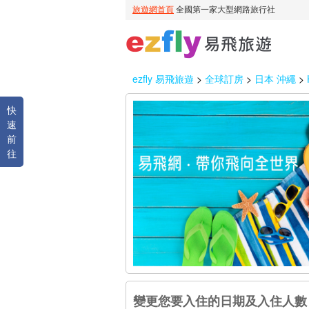
ezfly 易飛旅遊
>
全球訂房
>
日本 沖繩
>
快
速
前
往
變更您要入住的日期及入住人數