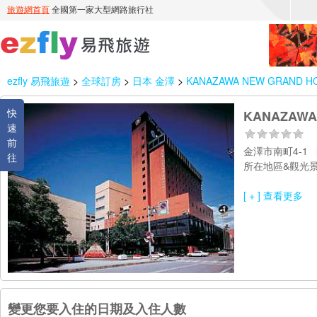
ezfly 易飛旅遊
>
全球訂房
>
日本 金澤
>
KANAZAWA NEW GRAND H
快
KANAZAWA
速
前
金澤市南町4-1
往
所在地區&觀光景
[ + ] 查看更多
變更您要入住的日期及入住人數