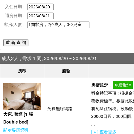
入住日期：
退房日期：
客房/人數：
重 新 查 詢
成人2人 , 需求 1 間, 2026/08/20 ~ 2026/08/21
房型
服務
房價規定
：
免費取消
料金特記事項 : 根據
稅收費標準。根據此改
免費無線網路
將免除住宿稅。改動後，
大床, 禁煙 [1 張
20000日圓：200日圓,
Double bed]
...
顯示客房資料
[ + ] 查看更多