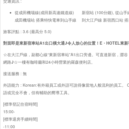
交通資訊 :
從成田機場線(成田新高速鐵道線)
新宿站 (100分鐘), 從山手線 新宿站
(20分鐘), 從大江戶線 新宿西口站
成田機場站 搭乘特快電車到山手線
到大江戶線 新宿西口站 搭乘步行
旅客評點 : 3.6 (最高分 5.0)
對面即是東新宿車站A1出口橫大通♪令人放心的位置！E・HOTEL東新
☆在大江戶線，副都心線“東新宿車站”A1出口旁邊。可直達新宿，澀
網路♪☆一樓有咖啡廳和24小時營業的羅森便利店。
接送服務 : 無
外語能力 : Korean:有外籍員工或外語可說得像當地人般流利的員工。 C
語或完全不會，但有輔助的嚮導工具。
[標準登記住宿時間]
15:00-
[標準退房手續時間]
-11:00