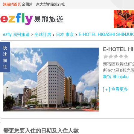
ezfly 易飛旅遊
>
全球訂房
>
日本 東京
>
E-HOTEL HIGASHI SHINJU
快
E-HOTEL H
速
前
新宿區歌舞伎町2
往
所在地區&觀光景
新宿 Shinjuku
[ + ] 查看更多
變更您要入住的日期及入住人數