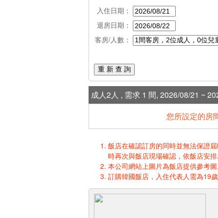
入住日期：
退房日期：
客房/人數：
重 新 查 詢
成人2人 , 需求 1 間, 2026/08/21 ~ 202
您所設定的房間
飯店在確認訂房的同時並無法保證屆時入
時再次與飯店現場確認，依飯店安排
本公司網站上圖片為飯店提供參考圖,
訂購韓國飯店，入住代表人需為19