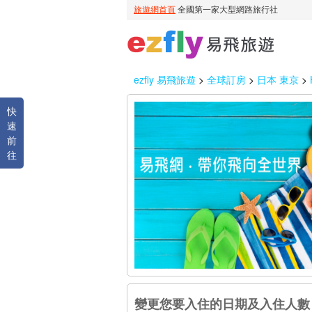
ezfly 易飛旅遊
>
全球訂房
>
日本 東京
>
快
速
前
往
變更您要入住的日期及入住人數