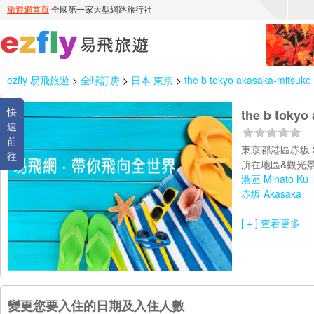
ezfly 易飛旅遊
>
全球訂房
>
日本 東京
>
the b tokyo akasaka-mitsuke
快
the b tokyo
速
前
東京都港區赤坂 3
往
所在地區&觀光景
港區 Minato Ku
赤坂 Akasaka
[ + ] 查看更多
變更您要入住的日期及入住人數