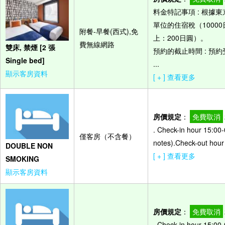
料金特記事項 : 根
單位的住宿稅（10000
附餐-早餐(西式),免
上：200日圓）。
費無線網路
雙床, 禁煙 [2 張
預約的截止時間 : 預
Single bed]
...
顯示客房資料
[ + ] 查看更多
房價規定
：
免費取消
. Check-in hour 15:00-
僅客房（不含餐）
notes).Check-out hour
DOUBLE NON
[ + ] 查看更多
SMOKING
顯示客房資料
房價規定
：
免費取消
. Check-in hour 15:00-