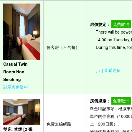
房價規定
：
免費取消
There will be power
14:00 on Tuesday,1
僅客房（不含餐）
During this time, fo
...
Casual Twin
[ + ] 查看更多
Room Non
Smoking
顯示客房資料
房價規定
：
免費取消
料金特記事項 : 根
單位的住宿稅（10000
免費無線網路
上：200日圓）。
雙床, 禁煙 [2 張
預約的截止時間 : 預