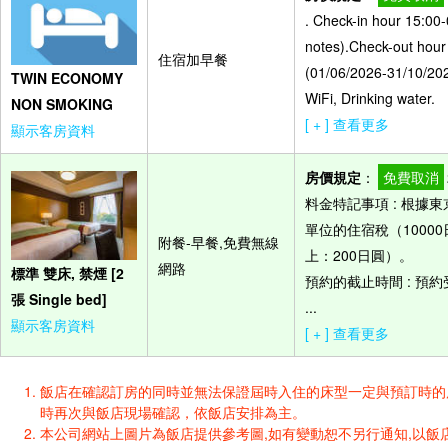
. Check-in hour 15:00-
notes).Check-out hour
住宿加早餐
(01/06/2026-31/10/2027
TWIN ECONOMY
WiFi, Drinking water.
NON SMOKING
[ + ] 查看更多
顯示客房資料
房價規定
：
免費取消
料金特記事項 : 根
單位的住宿稅（10000
附餐-早餐,免費無線
上：200日圓）。
網路
標準 雙床, 禁煙 [2
預約的截止時間 : 預
張 Single bed]
...
顯示客房資料
[ + ] 查看更多
飯店在確認訂房的同時並無法保證屆時入住的床型一定與預訂時的床型一樣
時再次與飯店現場確認，依飯店安排為主。
本公司網站上圖片為飯店提供參考圖,如有變動恕不另行通知,以飯店