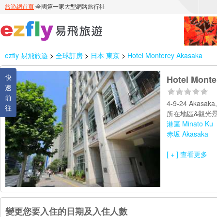
ezfly 易飛旅遊
>
全球訂房
>
日本 東京
>
Hotel Monterey Akasaka
快
Hotel Monte
速
前
4-9-24 Akasaka
往
所在地區&觀光景
港區 Minato Ku
赤坂 Akasaka
[ + ] 查看更多
變更您要入住的日期及入住人數