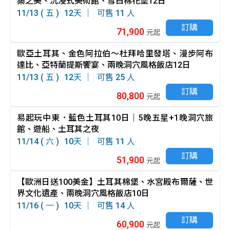
築之美、沉浸式美術館、雪白棉花堡12日
11/13 ( 五 )
12
11
訂購
71,900
元起
歐亞土耳其、金色阿拉伯～杜拜哈里發塔、漫步阿布
達比、亞特蘭提斯饗宴、兩晚洞穴風格飯店12日
11/13 ( 五 )
12
25
訂購
80,800
元起
易起玩中東．藍色土耳其10日｜5晚五星+1晚洞穴旅
館、遊船、土耳其之夜
11/14 ( 六 )
10
11
訂購
51,900
元起
【歐洲日送100美金】土耳其棉堡、水宮殿布爾薩、世
界文化遺產、兩晚洞穴風格飯店10日
11/16 ( 一 )
10
14
訂購
60,900
元起