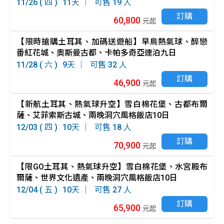
11/26 ( 四 )
11
19
訂購
60,800
元起
【限時搶購土耳其、加碼送遊船】早鳥熱氣球、醉戀
番紅花城、奧斯曼古都、卡帕多奇亞連泊九日
11/28 ( 六 )
9
32
訂購
46,900
元起
【新航土耳其、熱氣球升空】雪白棉花堡、古都布爾
薩、艾菲索斯古城、兩晚洞穴風格飯店10日
12/03 ( 四 )
10
18
訂購
70,900
元起
【限GO土耳其、熱氣球升空】雪白棉花堡、水宮殿布
爾薩、世界文化遺產、兩晚洞穴風格飯店10日
12/04 ( 五 )
10
27
訂購
65,900
元起