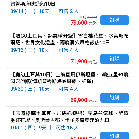
普魯斯海峽遊船10日
09/14 ( 一 )
10
2
NT$
79,900
訂購
79,600
元起
【限GO土耳其、熱氣球升空】雪白棉花堡、水宮殿布
爾薩、世界文化遺產、兩晚洞穴風格飯店10日
09/16 ( 三 )
10
4
訂購
71,900
元起
【魔幻土耳其10日】土航直飛伊斯坦堡、5晚五星+1晚
洞穴旅館(博斯普魯斯海峽遊船、棉堡)
09/30 ( 三 )
10
4
訂購
69,900
元起
【限時搶購土耳其、加碼送遊船】早鳥熱氣球、醉戀
番紅花城、奧斯曼古都、卡帕多奇亞連泊九日
10/01 ( 四 )
9
18
訂購
50,900