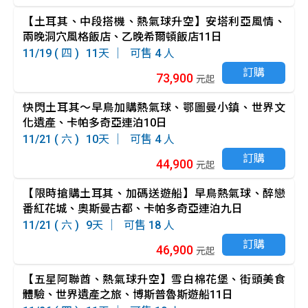
【土耳其、中段搭機、熱氣球升空】安塔利亞風情、
兩晚洞穴風格飯店、乙晚希爾頓飯店11日
11/19 ( 四 )
11
4
訂購
73,900
元起
快閃土耳其～早鳥加購熱氣球、鄂圖曼小鎮、世界文
化遺產、卡帕多奇亞連泊10日
11/21 ( 六 )
10
4
訂購
44,900
元起
【限時搶購土耳其、加碼送遊船】早鳥熱氣球、醉戀
番紅花城、奧斯曼古都、卡帕多奇亞連泊九日
11/21 ( 六 )
9
18
訂購
46,900
元起
【五星阿聯酋、熱氣球升空】雪白棉花堡、街頭美食
體驗、世界遺產之旅、博斯普魯斯遊船11日