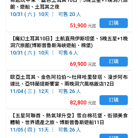
易起玩中東．藍色土耳其10日｜5晚五星+1晚洞穴旅
館、遊船、土耳其之夜
10/31 ( 六 )
10
20
訂購
51,900
元起
【魔幻土耳其10日】土航直飛伊斯坦堡、5晚五星+1晚
洞穴旅館(博斯普魯斯海峽遊船、棉堡)
10/31 ( 六 )
10
6
訂購
69,900
元起
歐亞土耳其、金色阿拉伯～杜拜哈里發塔、漫步阿布
達比、亞特蘭提斯饗宴、兩晚洞穴風格飯店12日
11/04 ( 三 )
12
26
訂購
82,800
元起
【五星阿聯酋、熱氣球升空】雪白棉花堡、街頭美食
體驗、世界遺產之旅、博斯普魯斯遊船11日
11/05 ( 四 )
11
26