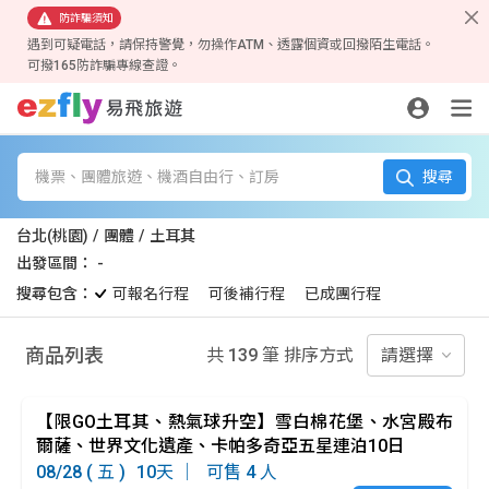
防詐騙須知
遇到可疑電話，請保持警覺，勿操作ATM、透露個資或回撥陌生電話。
可撥165防詐騙專線查證。
產品類別
*
出發地
機票、團體旅遊、機酒自由行、訂房
搜尋
目的地
*
台北(桃園) / 團體 / 土耳其
出發區間： -
搜尋包含：
可報名行程
可後補行程
已成團行程
出發區間
商品列表
共 139 筆 排序方式
旅遊天數
出發星期
航班
【限GO土耳其、熱氣球升空】雪白棉花堡、水宮殿布
不限
不限
爾薩、世界文化遺產、卡帕多奇亞五星連泊10日
08/28 ( 五 )
10
4
可報名
可後補
已成團